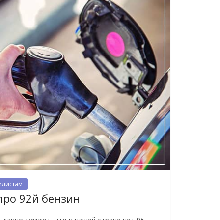
илистам
про 92й бензин
давно думают, что в нашей стране нет 95