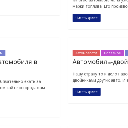
марки топлива. Его произв
Читать далее
ам
Автоновости
Полезное
втомобиля в
Автомобиль-двойн
Нашу страну то и дело нав
двойниками других авто. И 
бязательно ехать за
бом сайте по продажам
Читать далее