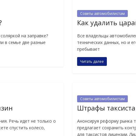
Советы автомобилистам
?
Как удалить цара
 соляркой на заправке?
Все владельцы автомобилей
и в семье две разные
технических данных, но и е
пребывает
Читать далее
Советы автомобилистам
нзин
Штрафы таксиста
ния. Речь идет не только о
Анонсируя реформу рынка т
ете спустить колесо,
предлагает сохранить конт
для таксистов лицензии. Ли