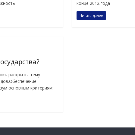
ожность
конце 2012 года
Читать далее
государства?
ись раскрыть тему
идов.Обеспечение
вум основным критериям: