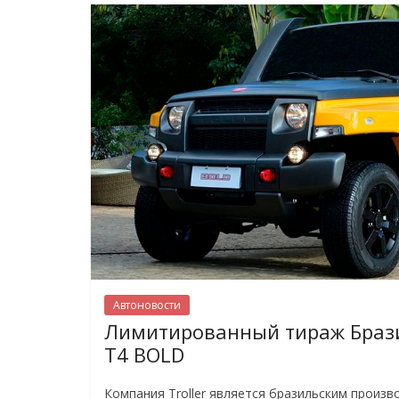
Автоновости
Лимитированный тираж Браз
Т4 BOLD
Компания Troller является бразильским произ