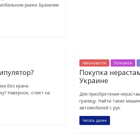
омобильном рынке Бразилии
Автоновости
Полезное
нипулятор?
Покупка нераста
Украине
ки без крана-
ну? Наверное, ответ на
Для приобретения нераста
границу. Найти такие маши
автомобилей с рук.
Читать далее