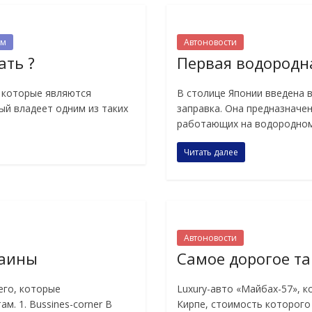
ам
Автоновости
ать ?
Первая водородна
, которые являются
В столице Японии введена 
рый владеет одним из таких
заправка. Она предназначе
работающих на водородном
Читать далее
Автоновости
раины
Самое дорогое т
его, которые
Luxury-авто «Майбах-57», 
. 1. Bussines-corner В
Кирпе, стоимость которого