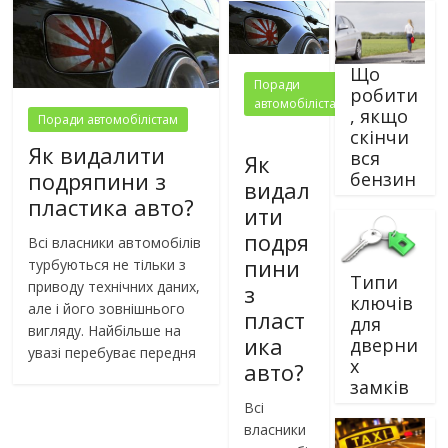
Що
Поради
робити
автомобілістам
, якщо
Поради автомобілістам
скінчи
Як видалити
вся
Як
подряпини з
бензин
видал
пластика авто?
ити
подря
Всі власники автомобілів
пини
турбуються не тільки з
Типи
приводу технічних даних,
з
ключів
але і його зовнішнього
пласт
для
вигляду. Найбільше на
ика
дверни
увазі перебуває передня
х
авто?
замків
Всі
власники
автомобі