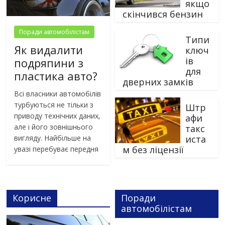
якщо
скінчився бензин
Поради автомобілістам
Типи
Як видалити
ключ
ів
подряпини з
для
пластика авто?
дверних замків
Всі власники автомобілів
турбуються не тільки з
Штр
приводу технічних даних,
афи
але і його зовнішнього
такс
вигляду. Найбільше на
иста
м без ліцензії
увазі перебуває передня
Корисне
Поради
автомобілістам