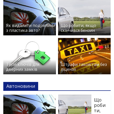
Як видалити подряпини
Що робити, якщо
з пластика авто?
скінчився бензин
Типи ключів для
Штрафи таксистам без
дверних замків
ліцензії
Автоновини
Що
роби
ти,