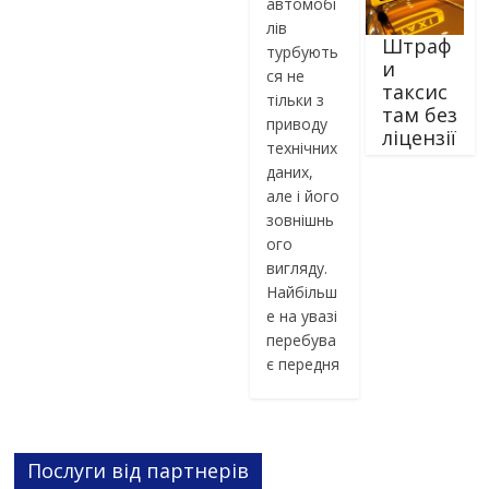
лів
Штраф
турбують
и
ся не
таксис
тільки з
там без
приводу
ліцензії
технічних
даних,
але і його
зовнішнь
ого
вигляду.
Найбільш
е на увазі
перебува
є передня
Послуги від партнерів