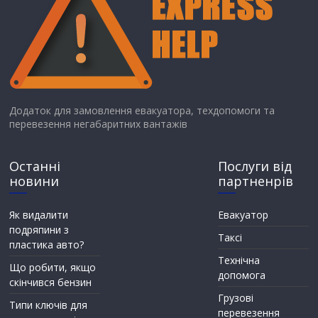
Додаток для замовлення евакуатора, техдопомоги та
перевезення негабаритних вантажів
Останні
Послуги від
новини
партненрів
Як видалити
Евакуатор
подряпини з
Таксі
пластика авто?
Технічна
Що робити, якщо
допомога
скінчився бензин
Грузові
Типи ключів для
перевезення
дверних замків