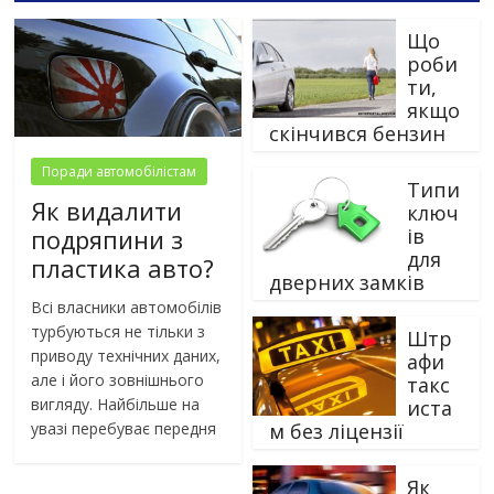
Що
роби
ти,
якщо
скінчився бензин
Поради автомобілістам
Типи
Як видалити
ключ
ів
подряпини з
для
пластика авто?
дверних замків
Всі власники автомобілів
турбуються не тільки з
Штр
приводу технічних даних,
афи
але і його зовнішнього
такс
вигляду. Найбільше на
иста
м без ліцензії
увазі перебуває передня
Як