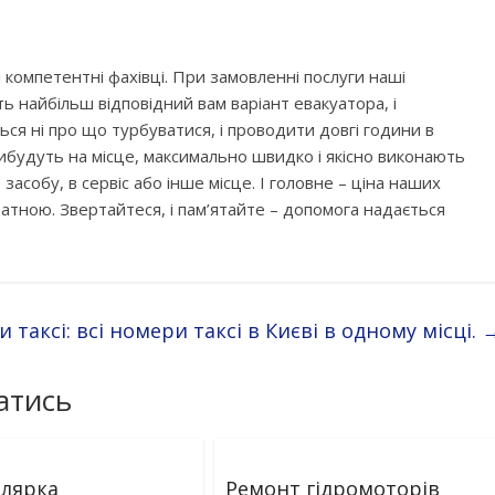
і компетентні фахівці. При замовленні послуги наші
ь найбільш відповідний вам варіант евакуатора, і
ся ні про що турбуватися, і проводити довгі години в
рибудуть на місце, максимально швидко і якісно виконають
асобу, в сервіс або інше місце. І головне – ціна наших
кватною. Звертайтеся, і пам’ятайте – допомога надається
 таксі: всі номери таксі в Києві в одному місці.
атись
лярка
Ремонт гідромоторів