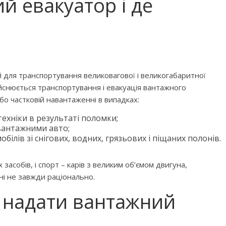
й евакуатор і де
 для транспортування великовагової і великогабаритної
ійснюється транспортування і евакуація вантажного
бо частковій навантаженні в випадках:
ехніки в результаті поломки;
вантажними авто;
білів зі снігових, водних, грязьових і піщаних полонів.
засобів, і спорт – карів з великим об’ємом двигуна,
ні не завжди раціонально.
 надати вантажний