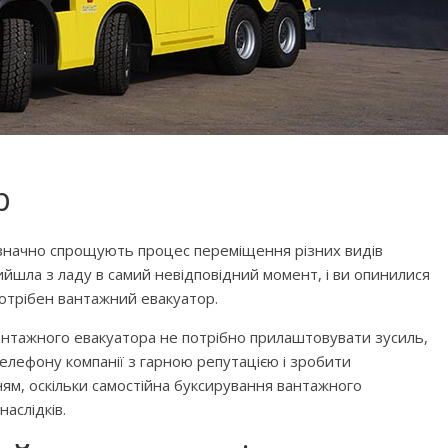
р
і значно спрощують процес переміщення різних видів
ийшла з ладу в самий невідповідний момент, і ви опинилися
потрібен вантажний евакуатор.
антажного евакуатора не потрібно прилаштовувати зусиль,
елефону компанії з гарною репутацією і зробити
м, оскільки самостійна буксирування вантажного
аслідків.