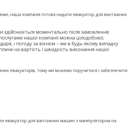
теми, наша компанія готова надати евакуатор для вантажних
и здійснюється моментально після замовлення;
 послугами нашої компанії можна цілодобово;
аря, і погоду за вікном – ми в будь-якому випадку
вплине на вартість і швидкість виконання нашої
авних евакуаторів, тому ми можемо поручитися і забезпечити
ти евакуатор для вантажних машин з маніпулятором на