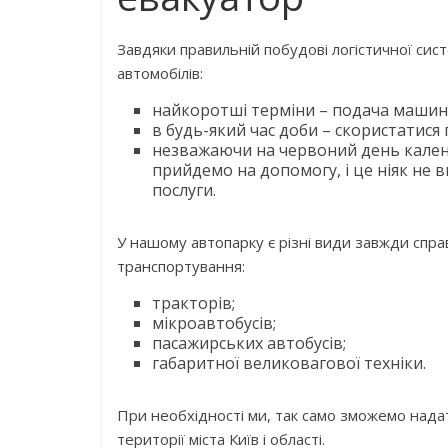
Завдяки правильній побудові логістичної сис
автомобілів:
найкоротші терміни – подача машин
в будь-який час доби – скористатися
незважаючи на червоний день календ
прийдемо на допомогу, і це ніяк не 
послуги.
У нашому автопарку є різні види завжди спр
транспортування:
тракторів;
мікроавтобусів;
пасажирських автобусів;
габаритної великовагової техніки.
При необхідності ми, так само зможемо нада
території міста Київ і області.