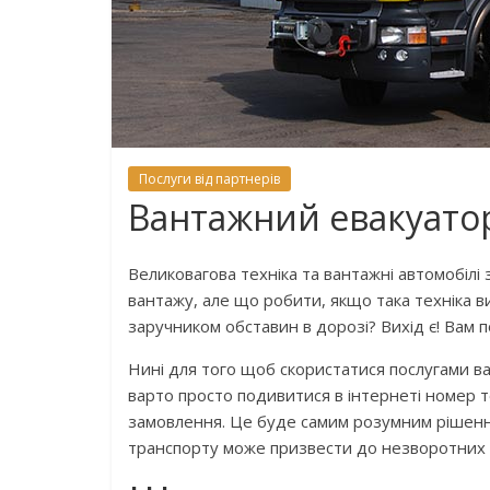
Послуги від партнерів
Вантажний евакуато
Великовагова техніка та вантажні автомобіл
вантажу, але що робити, якщо така техніка в
заручником обставин в дорозі? Вихід є! Вам 
Нині для того щоб скористатися послугами в
варто просто подивитися в інтернеті номер т
замовлення. Це буде самим розумним рішення
транспорту може призвести до незворотних н