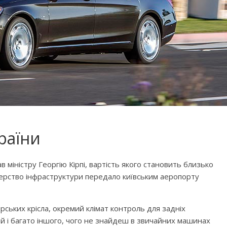
раїни
 міністру Георгію Кірпі, вартість якого становить близько
стерство інфраструктури передало київським аеропорту
ських крісла, окремий клімат контроль для задніх
й і багато іншого, чого не знайдеш в звичайних машинах