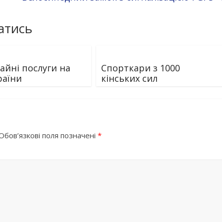
атись
айні послуги на
Спорткари з 1000
раїни
кінських сил
Обов’язкові поля позначені
*