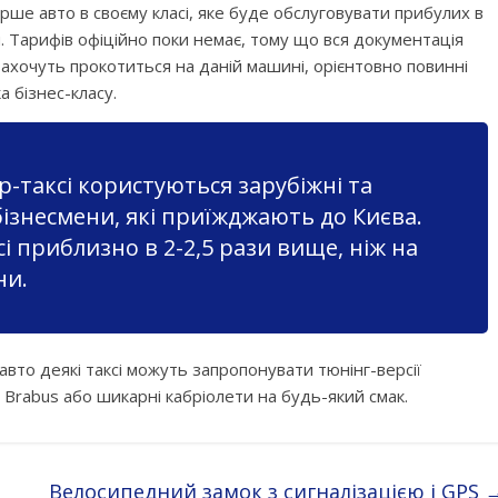
ерше авто в своєму класі, яке буде обслуговувати прибулих в
. Тарифів офіційно поки немає, тому що вся документація
о захочуть прокотиться на даній машині, орієнтовно повинні
а бізнес-класу.
p-таксі користуються зарубіжні та
 бізнесмени, які приїжджають до Києва.
і приблизно в 2-2,5 рази вище, ніж на
ни.
авто деякі таксі можуть запропонувати тюнінг-версії
 Brabus або шикарні кабріолети на будь-який смак.
Велосипедний замок з сигналізацією і GPS