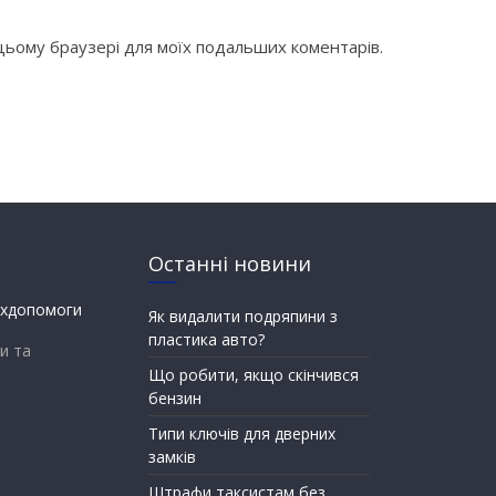
в цьому браузері для моїх подальших коментарів.
Останні новини
Як видалити подряпини з
пластика авто?
и та
Що робити, якщо скінчився
бензин
Типи ключів для дверних
замків
Штрафи таксистам без